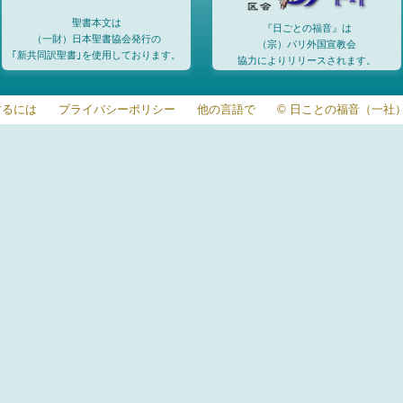
聖書本文は
『日ごとの福音』は
（一財）日本聖書協会発行の
（宗）パリ外国宣教会
｢新共同訳聖書｣を使用しております。
協力によりリリースされます。
するには
プライバシーポリシー
他の言語で
© 日ことの福音（一社）20