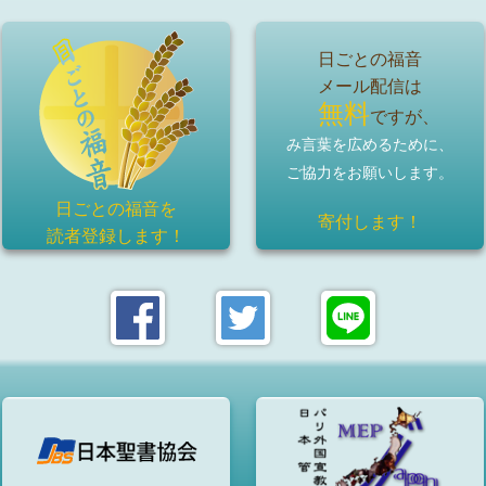
日ごとの福音
メール配信は
無料
ですが、
み言葉を広めるために、
ご協力をお願いします。
日ごとの福音を
寄付します！
読者登録
します！