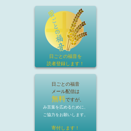
日ごとの福音を
読者登録
します！
日ごとの福音
メール配信は
無料
ですが、
み言葉を広めるために、
ご協力をお願いします。
寄付します！