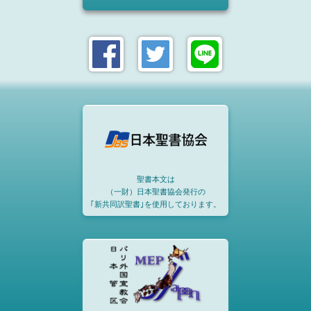
聖書本文は
（一財）日本聖書協会発行の
｢新共同訳聖書｣を使用しております。