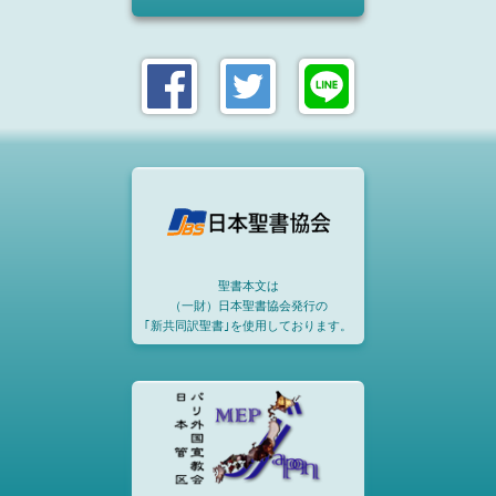
聖書本文は
（一財）日本聖書協会発行の
｢新共同訳聖書｣を使用しております。