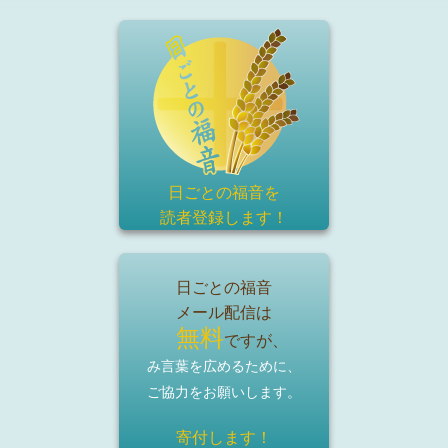
日ごとの福音を
読者登録
します！
日ごとの福音
メール配信は
無料
ですが、
み言葉を広めるために、
ご協力をお願いします。
寄付します！