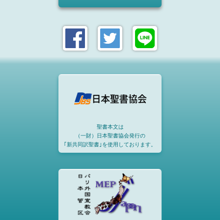
聖書本文は
（一財）日本聖書協会発行の
｢新共同訳聖書｣を使用しております。