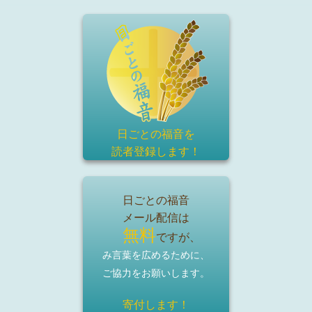
日ごとの福音を
読者登録
します！
日ごとの福音
メール配信は
無料
ですが、
み言葉を広めるために、
ご協力をお願いします。
寄付します！