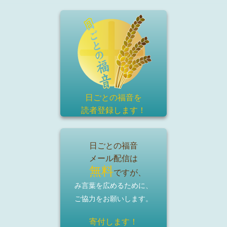
日ごとの福音を
読者登録
します！
日ごとの福音
メール配信は
無料
ですが、
み言葉を広めるために、
ご協力をお願いします。
寄付します！