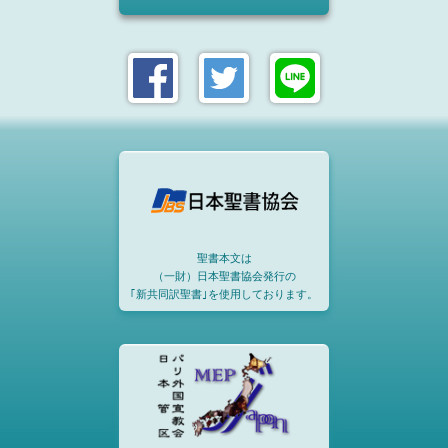
聖書本文は
（一財）日本聖書協会発行の
｢新共同訳聖書｣を使用しております。