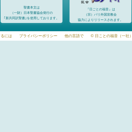
聖書本文は
『日ごとの福音』は
（一財）日本聖書協会発行の
（宗）パリ外国宣教会
｢新共同訳聖書｣を使用しております。
協力によりリリースされます。
するには
プライバシーポリシー
他の言語で
© 日ことの福音（一社）20