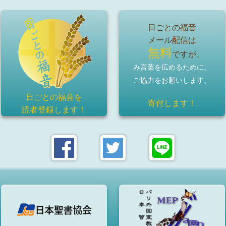
日ごとの福音
メール配信は
無料
ですが、
み言葉を広めるために、
ご協力をお願いします。
日ごとの福音を
寄付します！
読者登録
します！