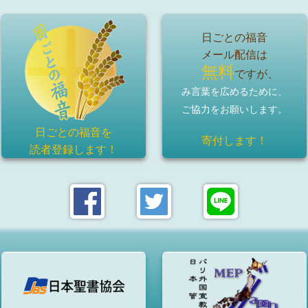
日ごとの福音
メール配信は
無料
ですが、
み言葉を広めるために、
ご協力をお願いします。
日ごとの福音を
寄付します！
読者登録
します！