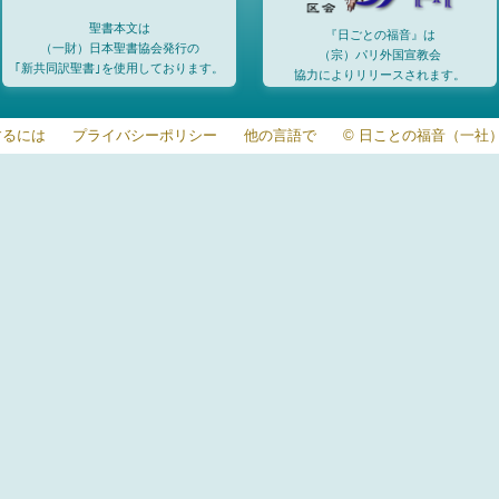
聖書本文は
『日ごとの福音』は
（一財）日本聖書協会発行の
（宗）パリ外国宣教会
｢新共同訳聖書｣を使用しております。
協力によりリリースされます。
するには
プライバシーポリシー
他の言語で
© 日ことの福音（一社）20