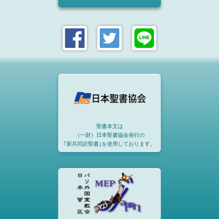
聖書本文は
（一財）日本聖書協会発行の
｢新共同訳聖書｣を使用しております。