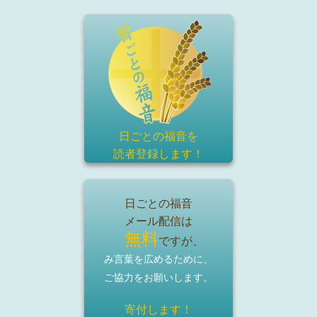
日ごとの福音を
読者登録
します！
日ごとの福音
メール配信は
無料
ですが、
み言葉を広めるために、
ご協力をお願いします。
寄付します！