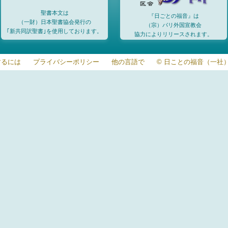
聖書本文は
『日ごとの福音』は
（一財）日本聖書協会発行の
（宗）パリ外国宣教会
｢新共同訳聖書｣を使用しております。
協力によりリリースされます。
するには
プライバシーポリシー
他の言語で
© 日ことの福音（一社）20