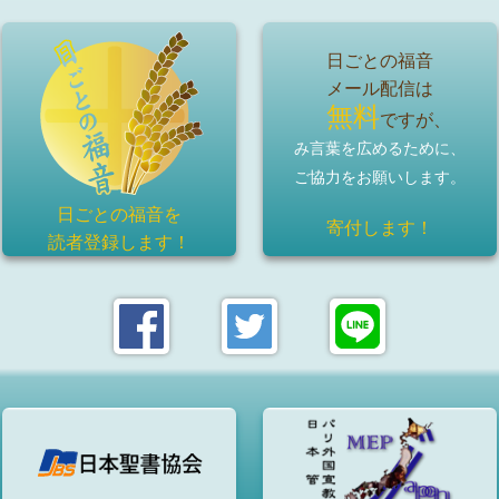
日ごとの福音
メール配信は
無料
ですが、
み言葉を広めるために、
ご協力をお願いします。
日ごとの福音を
寄付します！
読者登録
します！