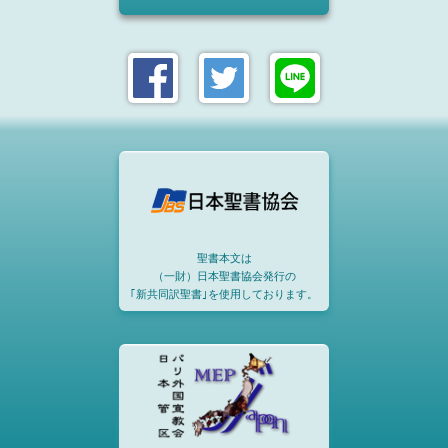
聖書本文は
（一財）日本聖書協会発行の
｢新共同訳聖書｣を使用しております。