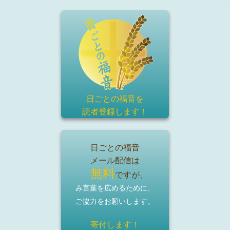
日ごとの福音を
読者登録
します！
日ごとの福音
メール配信は
無料
ですが、
み言葉を広めるために、
ご協力をお願いします。
寄付します！