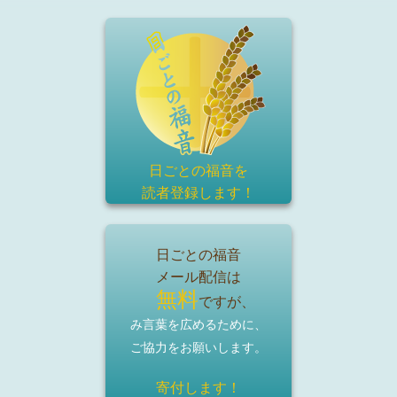
日ごとの福音を
読者登録
します！
日ごとの福音
メール配信は
無料
ですが、
み言葉を広めるために、
ご協力をお願いします。
寄付します！