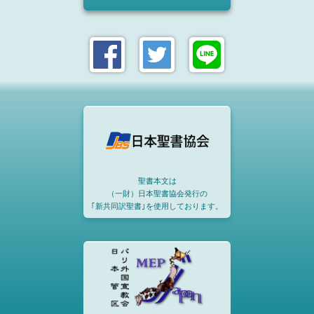
聖書本文は
（一財）日本聖書協会発行の
｢新共同訳聖書｣を使用しております。