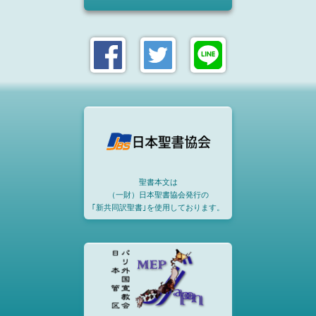
聖書本文は
（一財）日本聖書協会発行の
｢新共同訳聖書｣を使用しております。