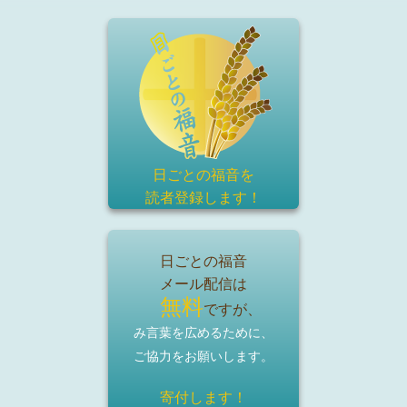
日ごとの福音を
読者登録
します！
日ごとの福音
メール配信は
無料
ですが、
み言葉を広めるために、
ご協力をお願いします。
寄付します！