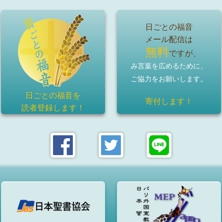
日ごとの福音
メール配信は
無料
ですが、
み言葉を広めるために、
ご協力をお願いします。
日ごとの福音を
寄付します！
読者登録
します！