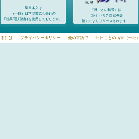
聖書本文は
『日ごとの福音』は
（一財）日本聖書協会発行の
（宗）パリ外国宣教会
｢新共同訳聖書｣を使用しております。
協力によりリリースされます。
するには
プライバシーポリシー
他の言語で
© 日ことの福音（一社）20