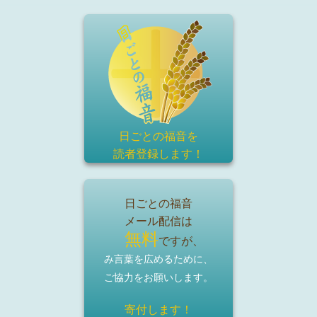
日ごとの福音を
読者登録
します！
日ごとの福音
メール配信は
無料
ですが、
み言葉を広めるために、
ご協力をお願いします。
寄付します！