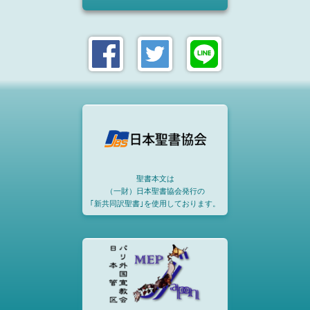
聖書本文は
（一財）日本聖書協会発行の
｢新共同訳聖書｣を使用しております。