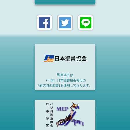
聖書本文は
（一財）日本聖書協会発行の
｢新共同訳聖書｣を使用しております。