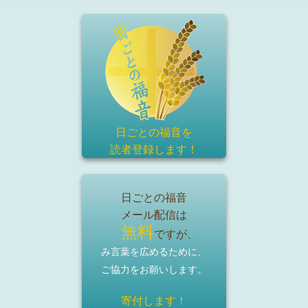
日ごとの福音を
読者登録
します！
日ごとの福音
メール配信は
無料
ですが、
み言葉を広めるために、
ご協力をお願いします。
寄付します！