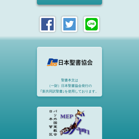
聖書本文は
（一財）日本聖書協会発行の
｢新共同訳聖書｣を使用しております。