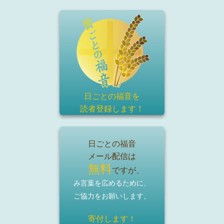
日ごとの福音を
読者登録
します！
日ごとの福音
メール配信は
無料
ですが、
み言葉を広めるために、
ご協力をお願いします。
寄付します！