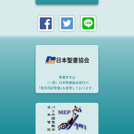
聖書本文は
（一財）日本聖書協会発行の
｢新共同訳聖書｣を使用しております。