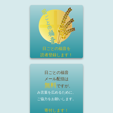
日ごとの福音を
読者登録
します！
日ごとの福音
メール配信は
無料
ですが、
み言葉を広めるために、
ご協力をお願いします。
寄付します！