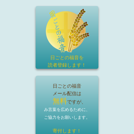
日ごとの福音を
読者登録
します！
日ごとの福音
メール配信は
無料
ですが、
み言葉を広めるために、
ご協力をお願いします。
寄付します！