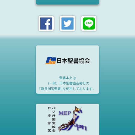
聖書本文は
（一財）日本聖書協会発行の
｢新共同訳聖書｣を使用しております。