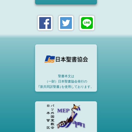
聖書本文は
（一財）日本聖書協会発行の
｢新共同訳聖書｣を使用しております。