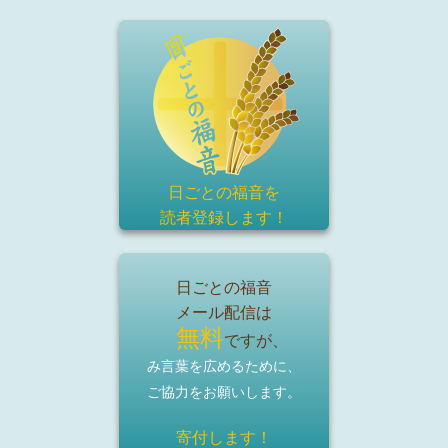
日ごとの福音を
読者登録
します！
日ごとの福音
メール配信は
無料
ですが、
み言葉を広めるために、
ご協力をお願いします。
寄付します！