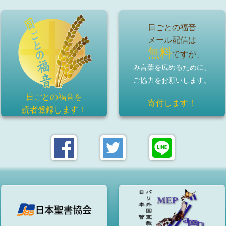
日ごとの福音
メール配信は
無料
ですが、
み言葉を広めるために、
ご協力をお願いします。
日ごとの福音を
寄付します！
読者登録
します！