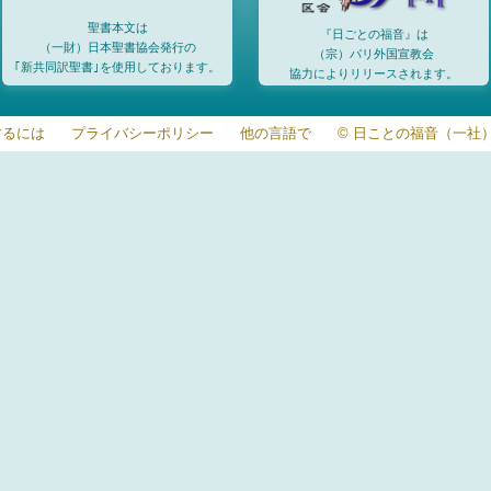
聖書本文は
『日ごとの福音』は
（一財）日本聖書協会発行の
（宗）パリ外国宣教会
｢新共同訳聖書｣を使用しております。
協力によりリリースされます。
するには
プライバシーポリシー
他の言語で
© 日ことの福音（一社）20